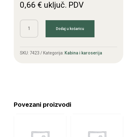
0,66
€
uključ. PDV
Gumeni
Dodaj u košaricu
odbojnik
haube
C360
SKU:
7423
Kategorija:
Kabina i karoserija
količina
Povezani proizvodi