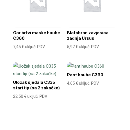
Gar.brtvi maske haube
Blatobran zavjesica
C360
zadnja Ursus
7,45
€
uključ. PDV
5,97
€
uključ. PDV
Pant haube C360
Uložak sjedala C335
4,65
€
uključ. PDV
stari tip (sa 2 zakačke)
22,50
€
uključ. PDV