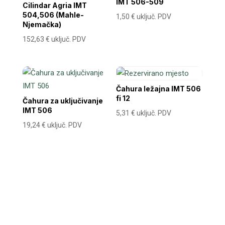
IMT 506-509
Cilindar Agria IMT
504,506 (Mahle-
1,50
€
uključ. PDV
Njemačka)
152,63
€
uključ. PDV
Čahura ležajna IMT 506
fi 12
Čahura za uključivanje
IMT 506
5,31
€
uključ. PDV
19,24
€
uključ. PDV