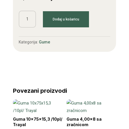
Guma
Dodaj u košaricu
3,00x4
količina
Kategorija:
Gume
Povezani proizvodi
Guma 10x75x15,3 /10pl/
Guma 4,00×8 sa
Trayal
zračnicom