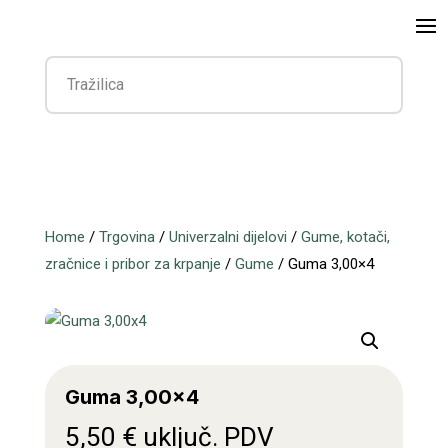
Home
/
Trgovina
/
Univerzalni dijelovi
/
Gume, kotači,
zračnice i pribor za krpanje
/
Gume
/ Guma 3,00×4
Guma 3,00×4
5,50
€
uključ. PDV