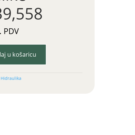
39,558
. PDV
aj u košaricu
:
Hidraulika