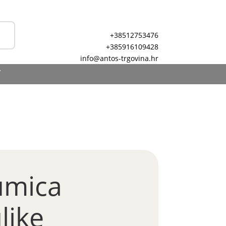
+38512753476
+385916109428
info@antos-trgovina.hr
T
umica
like