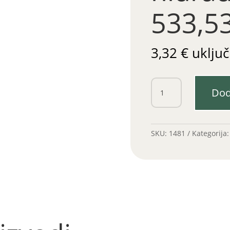
533,5
3,32
€
uključ
Gar.gumica
Dod
hidraulike
533,539,558
količina
SKU:
1481
Kategorija