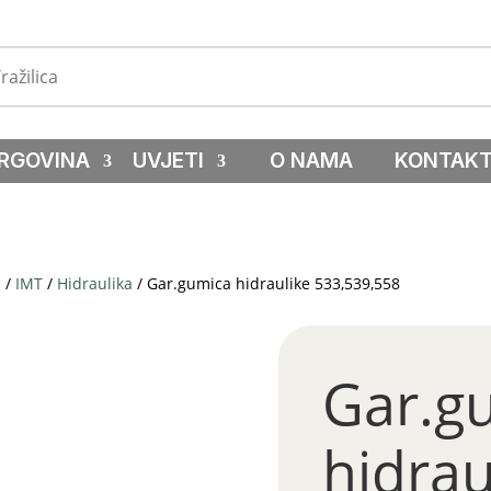
RGOVINA
UVJETI
O NAMA
KONTAK
a
/
IMT
/
Hidraulika
/ Gar.gumica hidraulike 533,539,558
Gar.g
hidrau