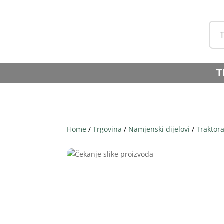
T
Home
/
Trgovina
/
Namjenski dijelovi
/
Traktor