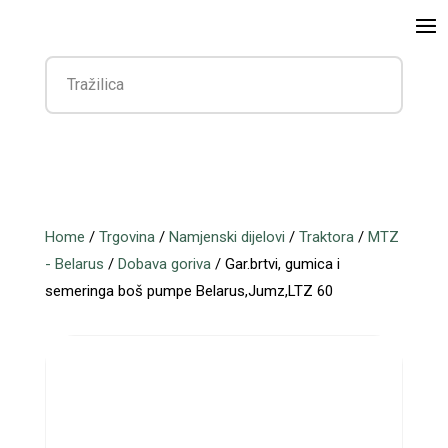
Home
/
Trgovina
/
Namjenski dijelovi
/
Traktora
/
MTZ
- Belarus
/
Dobava goriva
/ Gar.brtvi, gumica i
semeringa boš pumpe Belarus,Jumz,LTZ 60