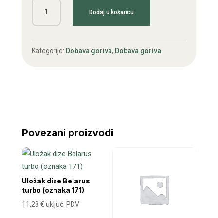
Gar.brtvi,
Dodaj u košaricu
gumica
i
semeringa
Kategorije:
Dobava goriva
,
Dobava goriva
boš
pumpe
Belarus,Jumz,LTZ
60
količina
Povezani proizvodi
Uložak dize Belarus
turbo (oznaka 171)
11,28
€
uključ. PDV