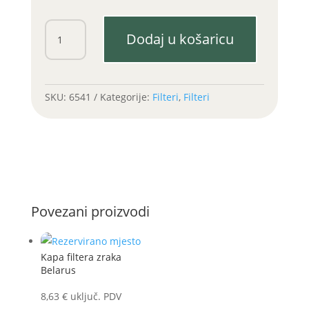
Filter
Dodaj u košaricu
ulja
LTZ
55/Belarus
(uložak)
SKU:
6541
Kategorije:
Filteri
,
Filteri
količina
Povezani proizvodi
Kapa filtera zraka
Belarus
8,63
€
uključ. PDV