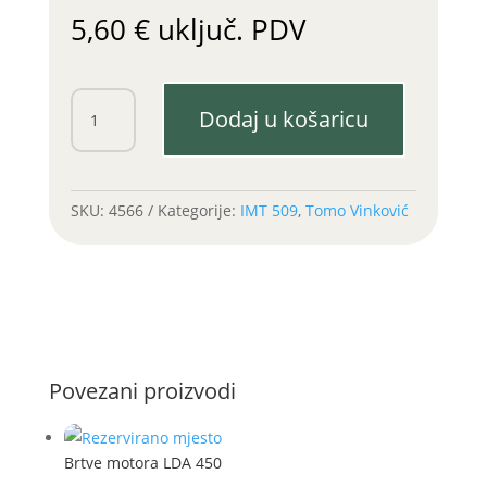
5,60
€
uključ. PDV
Filter
Dodaj u košaricu
ulja
LDA
450,100
(IMT
SKU:
4566
Kategorije:
IMT 509
,
Tomo Vinković
509/TV
420)
količina
Povezani proizvodi
Brtve motora LDA 450