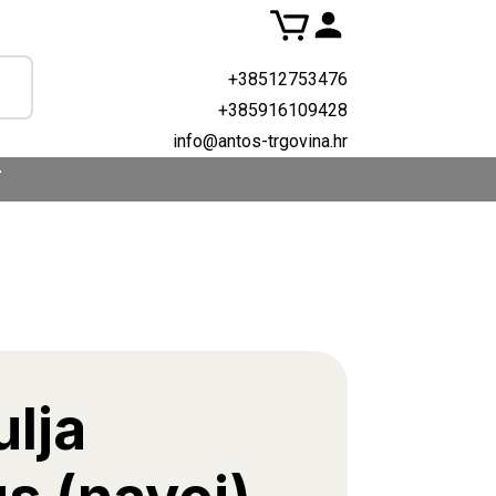
+38512753476
+385916109428
info@antos-trgovina.hr
T
ulja