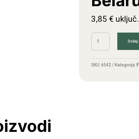
Belaru
3,85
€
uključ
Filter
Dodaj 
ulja
Belarus
(navoj)
SKU:
6542
Kategorija:
F
količina
oizvodi