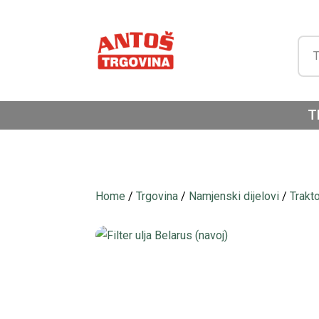
T
Home
/
Trgovina
/
Namjenski dijelovi
/
Trakt