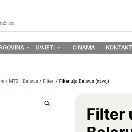
RGOVINA
UVJETI
O NAMA
KONTAK
ora
/
MTZ - Belarus
/
Filteri
/ Filter ulja Belarus (navoj)
Filter 