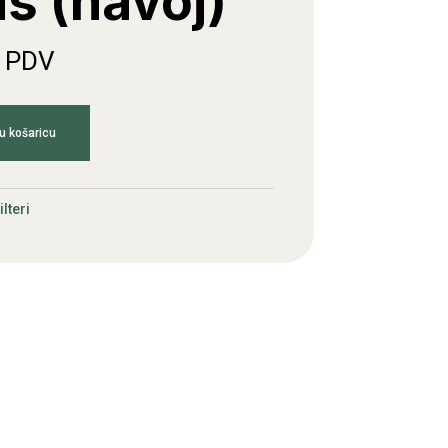
s (navoj)
. PDV
u košaricu
ilteri