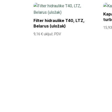
Kapa
tur
Filter hidraulike T40, LTZ,
Belarus (uložak)
15,9
9,16
€
uključ. PDV