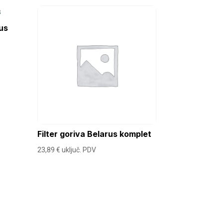
rus
Filter goriva Belarus komplet
23,89
€
uključ. PDV