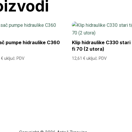
oizvodi
ač pumpe hidraulike C360
Klip hidraulike C330 stari 
fi 70 (2 utora)
0
€
uključ. PDV
12,61
€
uključ. PDV