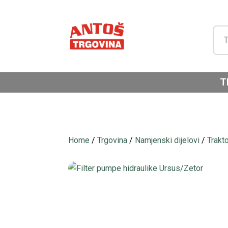
T
Home
/
Trgovina
/
Namjenski dijelovi
/
Trakt