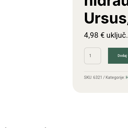
hidrau
Ursus
4,98
€
uključ
Filter
Dodaj 
pumpe
hidraulike
Ursus/Zetor
SKU:
6321
Kategorije:
H
količina