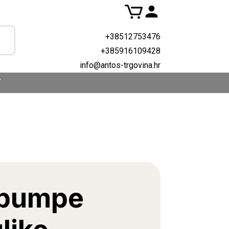
+38512753476
+385916109428
info@antos-trgovina.hr
T
r pumpe