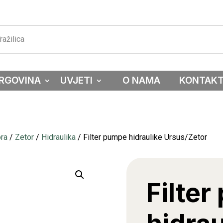
RGOVINA
UVJETI
O NAMA
KONTAK
ora
/
Zetor
/
Hidraulika
/ Filter pumpe hidraulike Ursus/Zetor
Filte