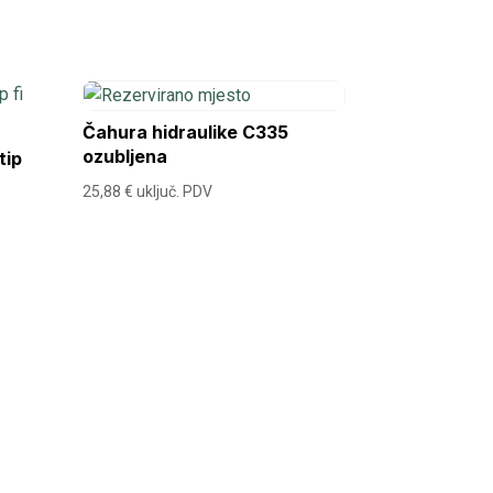
Čahura hidraulike C335
ozubljena
tip
25,88
€
uključ. PDV