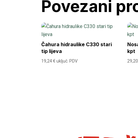
Povezani pr
Čahura hidraulike C330 stari
Nos
tip lijeva
kpt
19,24
€
uključ. PDV
29,2