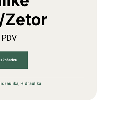
like
/Zetor
. PDV
u košaricu
idraulika
,
Hidraulika