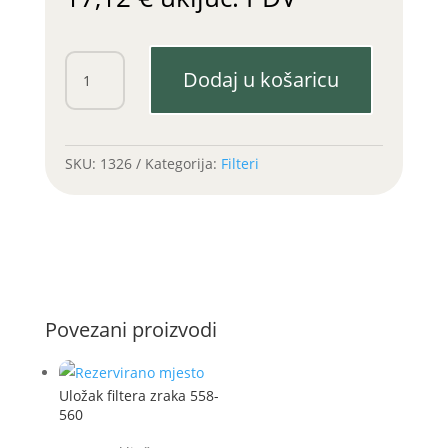
Filter
Dodaj u košaricu
goriva
IMT
komplet
količina
SKU:
1326
Kategorija:
Filteri
Povezani proizvodi
Uložak filtera zraka 558-
560