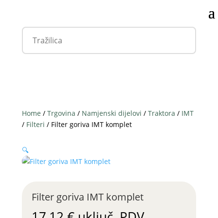
Home
/
Trgovina
/
Namjenski dijelovi
/
Traktora
/
IMT
/
Filteri
/ Filter goriva IMT komplet
🔍
Filter goriva IMT komplet
17,12
€
uključ. PDV