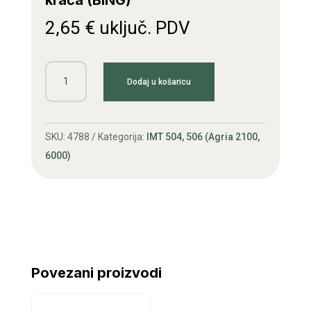
kraća (BING)
2,65
€
uključ. PDV
Dizna
Dodaj u košaricu
ler
Agria
IMT
SKU:
4788
Kategorija:
IMT 504, 506 (Agria 2100,
504,506
6000)
kraća
(BING)
količina
Povezani proizvodi