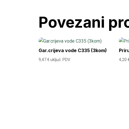
Povezani pr
Gar.crijeva vode C335 (3kom)
Pri
9,47
€
uključ. PDV
4,20