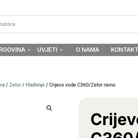
RGOVINA
UVJETI
O NAMA
KONTAK
ora
/
Zetor
/
Hlađenje
/ Crijevo vode C360/Zetor ravno
Crije