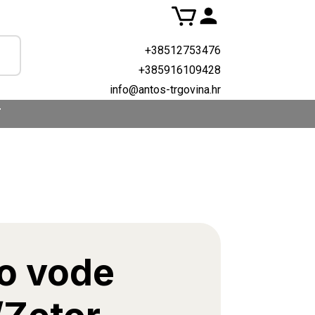
+38512753476
+385916109428
info@antos-trgovina.hr
T
vo vode