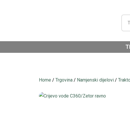
T
Home
/
Trgovina
/
Namjenski dijelovi
/
Trakt