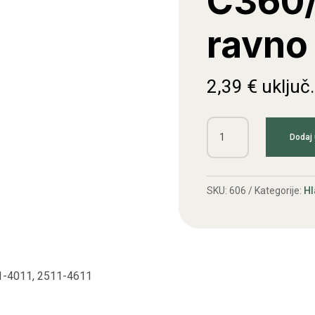
C360/
ravno
2,39
€
uključ
Crijevo
Dodaj 
vode
C360/Zetor
ravno
SKU:
606
Kategorije:
Hl
količina
11-4011, 2511-4611