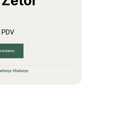
Zetor
. PDV
u košaricu
ađenje
,
Hlađenje