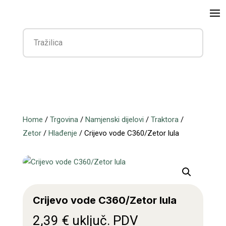
Home
/
Trgovina
/
Namjenski dijelovi
/
Traktora
/
Zetor
/
Hlađenje
/ Crijevo vode C360/Zetor lula
Crijevo vode C360/Zetor lula
2,39
€
uključ. PDV