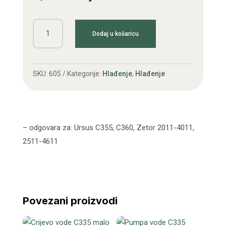
Crijevo
Dodaj u košaricu
vode
C360/Zetor
lula
SKU:
605
Kategorije:
Hlađenje
,
Hlađenje
količina
– odgovara za: Ursus C355, C360, Zetor 2011-4011,
2511-4611
Povezani proizvodi