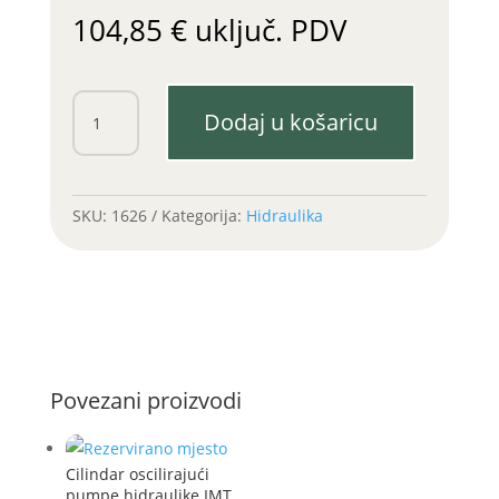
104,85
€
uključ. PDV
Cilindar
Dodaj u košaricu
s
klipom
hidraulike
533,539,558
SKU:
1626
Kategorija:
Hidraulika
(Srbija)
količina
Povezani proizvodi
Cilindar oscilirajući
pumpe hidraulike IMT