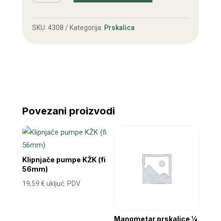
pumpe
KŽK
SKU:
4308
Kategorija:
Prskalica
količina
Povezani proizvodi
Klipnjače pumpe KŽK (fi
56mm)
19,59
€
uključ. PDV
Manometar prskalice ¼