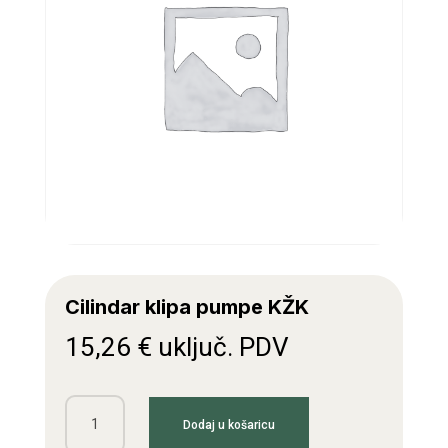
Cilindar klipa pumpe KŽK
15,26
€
uključ. PDV
Cilindar
Dodaj u košaricu
klipa