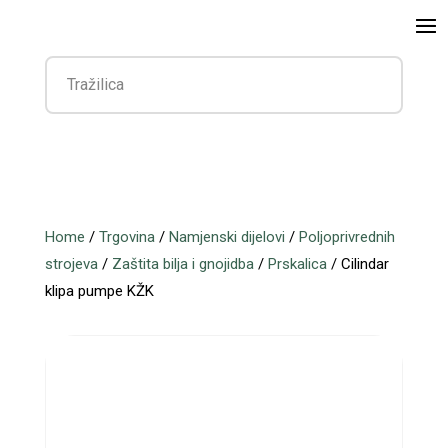
Home
/
Trgovina
/
Namjenski dijelovi
/
Poljoprivrednih
strojeva
/
Zaštita bilja i gnojidba
/
Prskalica
/ Cilindar
klipa pumpe KŽK