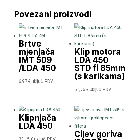
Povezani proizvodi
Brtve
mjenjača
Klip motora
IMT 509
LDA 450
/LDA 450
STD fi 85mm
(s karikama)
6,97
€
uključ. PDV
51,76
€
uključ. PDV
Klipnjača
LDA 450
Cijev goriva
39,15
€
uključ. PDV