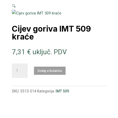
🔍
Cijev goriva IMT 509
kraće
7,31
€
uključ. PDV
Cijev
Dodaj u košaricu
goriva
IMT
509
SKU:
5513-514
Kategorija:
IMT 509
kraće
količina