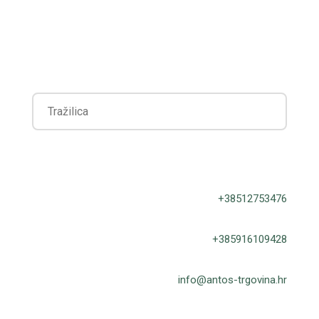
+38512753476
+385916109428
info@antos-trgovina.hr