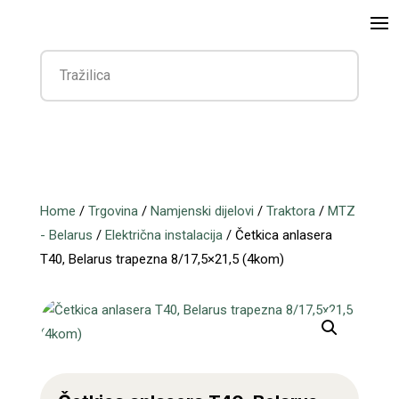
Home
/
Trgovina
/
Namjenski dijelovi
/
Traktora
/
MTZ
- Belarus
/
Električna instalacija
/ Četkica anlasera
T40, Belarus trapezna 8/17,5×21,5 (4kom)