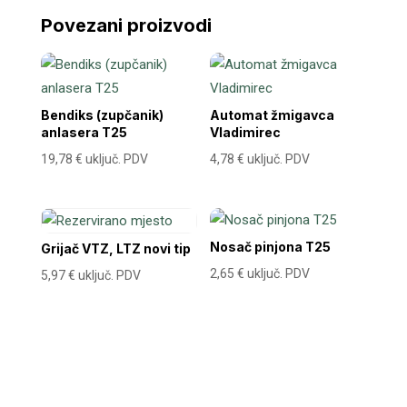
Povezani proizvodi
Bendiks (zupčanik)
Automat žmigavca
anlasera T25
Vladimirec
19,78
€
uključ. PDV
4,78
€
uključ. PDV
Nosač pinjona T25
Grijač VTZ, LTZ novi tip
2,65
€
uključ. PDV
5,97
€
uključ. PDV