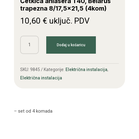
Četkica anlasera T40, Belarus
trapezna 8/17,5×21,5 (4kom)
10,60
€
uključ. PDV
Četkica
Dodaj u košaricu
anlasera
T40,
Belarus
SKU:
9845
Kategorije:
Električna instalacija
,
trapezna
Električna instalacija
8/17,5x21,5
(4kom)
količina
– set od 4 komada