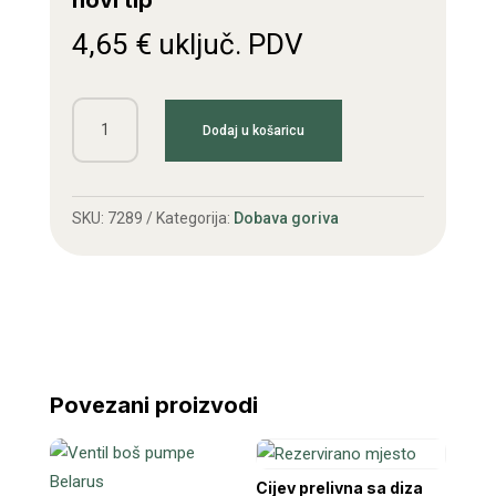
novi tip
4,65
€
uključ. PDV
Čep
Dodaj u košaricu
rezervoara
goriva
Belarus
SKU:
7289
Kategorija:
Dobava goriva
novi
tip
količina
Povezani proizvodi
Cijev prelivna sa diza