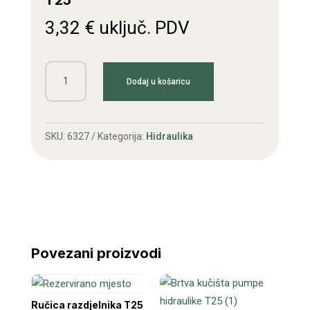
T25
3,32
€
uključ. PDV
Čahura
Dodaj u košaricu
pumpe
hidraulike
4
SKU:
6327
Kategorija:
Hidraulika
zuba
T25
količina
Povezani proizvodi
Ručica razdjelnika T25