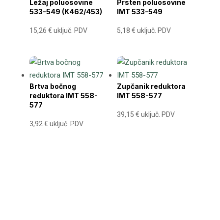
Ležaj poluosovine
Prsten poluosovine
533-549 (K462/453)
IMT 533-549
15,26
€
uključ. PDV
5,18
€
uključ. PDV
Brtva bočnog
Zupčanik reduktora
reduktora IMT 558-
IMT 558-577
577
39,15
€
uključ. PDV
3,92
€
uključ. PDV