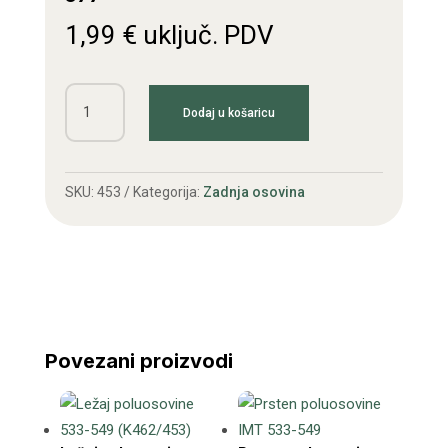
1,99
€
uključ. PDV
Brtva
Dodaj u košaricu
trube/poluosovine
533-
577
SKU:
453
Kategorija:
Zadnja osovina
količina
Povezani proizvodi