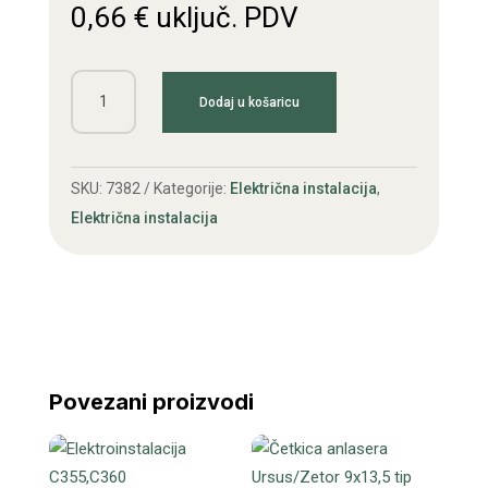
0,66
€
uključ. PDV
Brtva
Dodaj u košaricu
pinjona
C360/Zetor
količina
SKU:
7382
Kategorije:
Električna instalacija
,
Električna instalacija
Povezani proizvodi