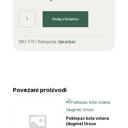
Brtva
Dodaj u košaricu
kučišta
volana
C335
SKU:
573
Kategorija:
Upravljač
količina
Povezani proizvodi
Poklopac kola volana
(dugme) Ursus