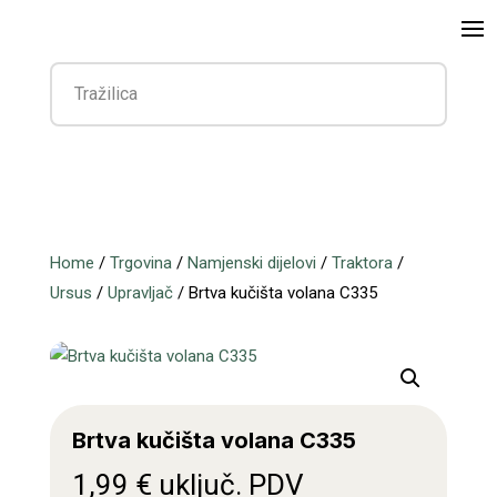
Home
/
Trgovina
/
Namjenski dijelovi
/
Traktora
/
Ursus
/
Upravljač
/ Brtva kučišta volana C335
Brtva kučišta volana C335
1,99
€
uključ. PDV