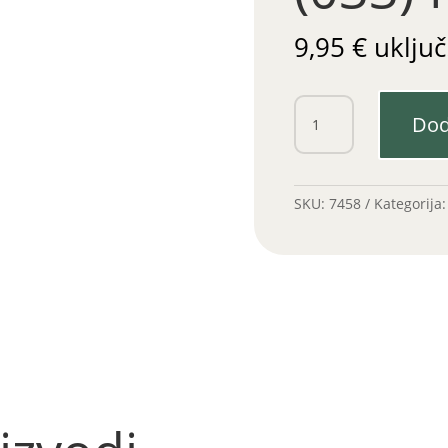
9,95
€
uključ
Brtva
Dod
glave
533
(033)
fi
SKU:
7458
Kategorija
91
količina