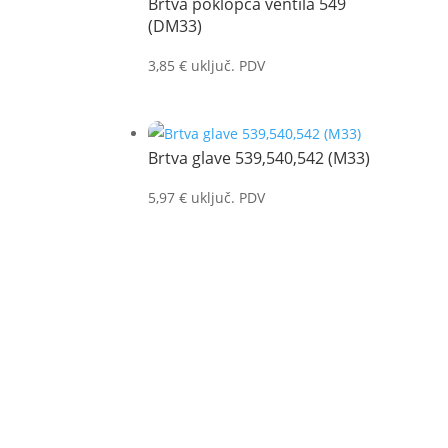
Brtva poklopca ventila 549
(DM33)
3,85
€
uključ. PDV
Brtva glave 539,540,542 (M33)
5,97
€
uključ. PDV