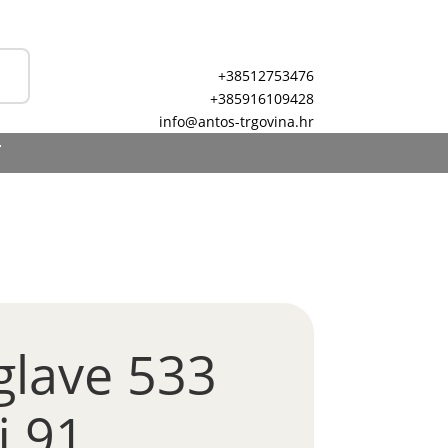
+38512753476
+385916109428
info@antos-trgovina.hr
T
glave 533
i 91