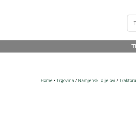
T
Home
/
Trgovina
/
Namjenski dijelovi
/
Traktor