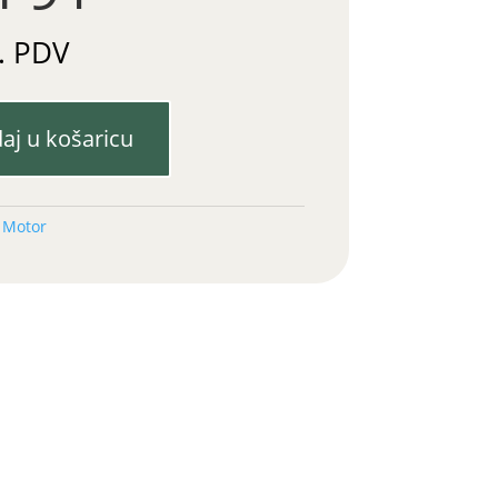
. PDV
aj u košaricu
:
Motor