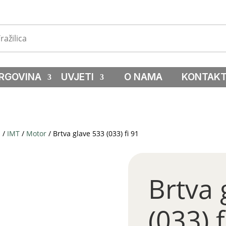
RGOVINA
UVJETI
O NAMA
KONTAK
a
/
IMT
/
Motor
/ Brtva glave 533 (033) fi 91
Brtva 
(033) f