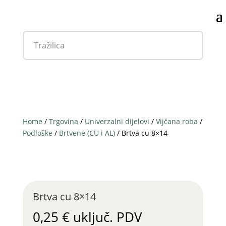
Home
/
Trgovina
/
Univerzalni dijelovi
/
Vijčana roba
/
Podloške
/
Brtvene (CU i AL)
/ Brtva cu 8×14
Brtva cu 8×14
0,25
€
uključ. PDV