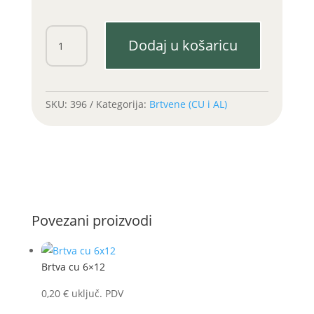
Brtva
Dodaj u košaricu
cu
8x14
količina
SKU:
396
Kategorija:
Brtvene (CU i AL)
Povezani proizvodi
Brtva cu 6×12
0,20
€
uključ. PDV