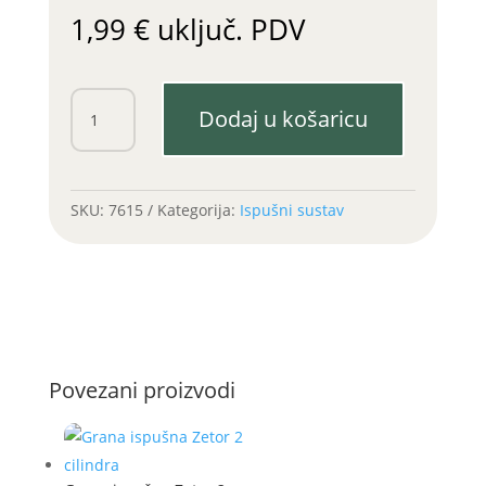
1,99
€
uključ. PDV
Brtva
Dodaj u košaricu
auspuha
Zetor
Forterra
3
SKU:
7615
Kategorija:
Ispušni sustav
rupe
količina
Povezani proizvodi