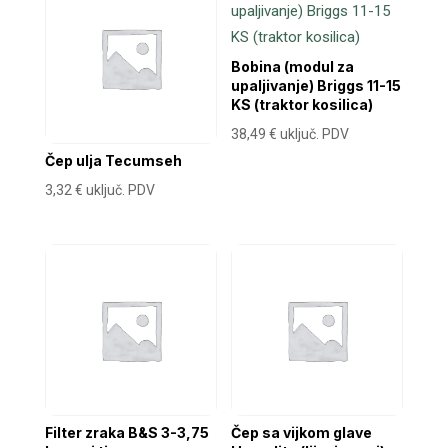
Bobina (modul za
upaljivanje) Briggs 11-15
KS (traktor kosilica)
38,49
€
uključ. PDV
Čep ulja Tecumseh
3,32
€
uključ. PDV
Filter zraka B&S 3-3,75
Čep sa vijkom glave