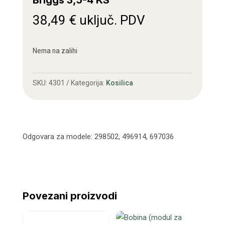
Briggs 3,5-4 KS
38,49
€
uključ. PDV
Nema na zalihi
SKU:
4301
Kategorija:
Kosilica
Odgovara za modele: 298502, 496914, 697036
Povezani proizvodi