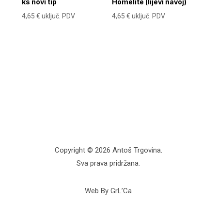
ks novi tip
Homelite (lijevi navoj)
4,65
€
uključ. PDV
4,65
€
uključ. PDV
Copyright © 2026 Antoš Trgovina.
Sva prava pridržana.
Web By GrL’Ca