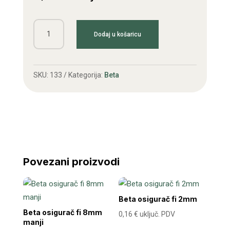
Beta
Dodaj u košaricu
osigurač
fi
6mm
SKU:
133
Kategorija:
Beta
količina
Povezani proizvodi
Beta osigurač fi 2mm
Beta osigurač fi 8mm
0,16
€
uključ. PDV
manji