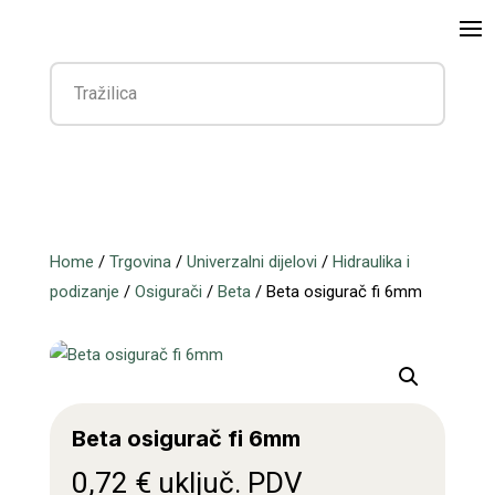
Home
/
Trgovina
/
Univerzalni dijelovi
/
Hidraulika i
podizanje
/
Osigurači
/
Beta
/ Beta osigurač fi 6mm
Beta osigurač fi 6mm
0,72
€
uključ. PDV