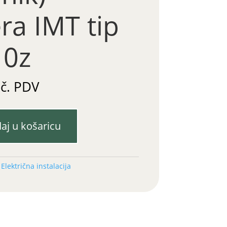
ra IMT tip
10z
uč. PDV
aj u košaricu
:
Električna instalacija