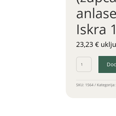
anlase
Iskra 
23,23
€
uklj
Bendiks
Dod
(zupčanik)
anlasera
IMT
tip
SKU:
1564
Kategorija
Iskra
10z
količina