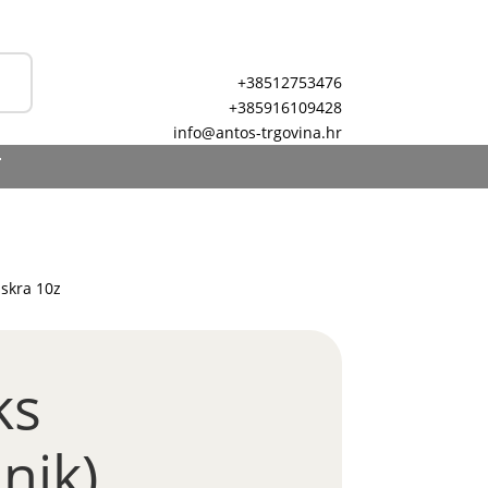
+38512753476
+385916109428
info@antos-trgovina.hr
T
Iskra 10z
ks
nik)