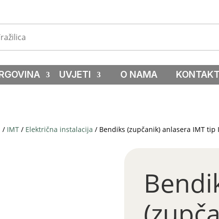
RGOVINA
UVJETI
O NAMA
KONTAK
a
/
IMT
/
Električna instalacija
/ Bendiks (zupčanik) anlasera IMT tip 
Bendi
(zupča