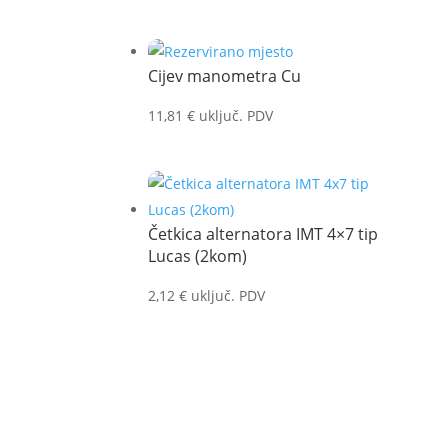
Cijev manometra Cu
11,81
€
uključ. PDV
Četkica alternatora IMT 4×7 tip
Lucas (2kom)
2,12
€
uključ. PDV