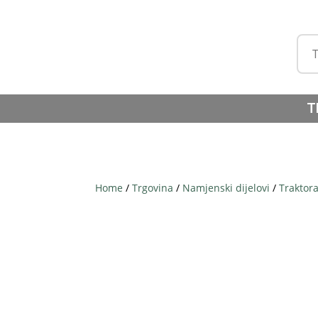
T
Home
/
Trgovina
/
Namjenski dijelovi
/
Traktor