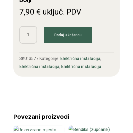
bolji
7,90
€
uključ. PDV
Automat
Dodaj u košaricu
žmigavca
12V
3
SKU:
357
Kategorije:
Električna instalacija
,
izvoda
Električna instalacija
,
Električna instalacija
bolji
količina
Povezani proizvodi