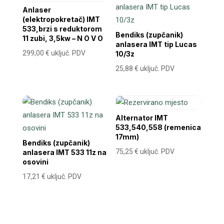
Anlaser
(elektropokretač) IMT
533,brzi s reduktorom
Bendiks (zupčanik)
11 zubi, 3,5kw – N O V O
anlasera IMT tip Lucas
299,00
€
uključ. PDV
10/3z
25,88
€
uključ. PDV
Alternator IMT
533,540,558 (remenica
17mm)
Bendiks (zupčanik)
75,25
€
uključ. PDV
anlasera IMT 533 11z na
osovini
17,21
€
uključ. PDV