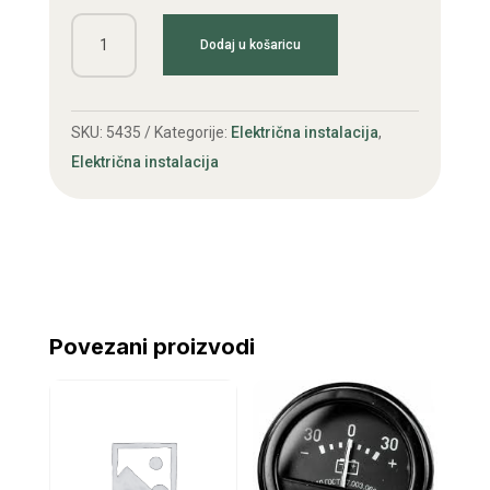
Automat
Dodaj u košaricu
anlasera
T40,
Belarus
SKU:
5435
Kategorije:
Električna instalacija
,
količina
Električna instalacija
Povezani proizvodi