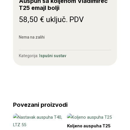
Auspuh sa koljenom Vladimirec
T25 emajl bolji
58,50
€
uključ. PDV
Nema na zalihi
Kategorija:
Ispušni sustav
Povezani proizvodi
Koljeno auspuha T25