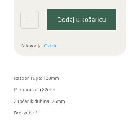
Anlaser
Dodaj u košaricu
Eurowolf
454,
554
količina
Kategorija:
Ostalo
Raspon rupa: 120mm
Prirubnica: fi 82mm
Zupčanik dubina: 26mm
Broj zubi: 11