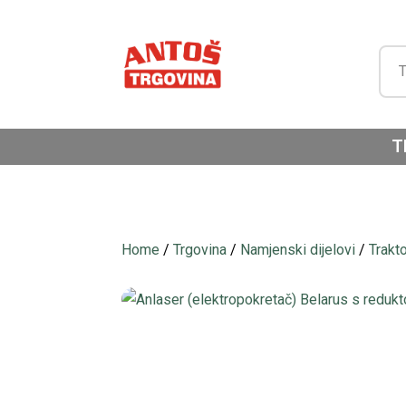
T
Home
/
Trgovina
/
Namjenski dijelovi
/
Trakt