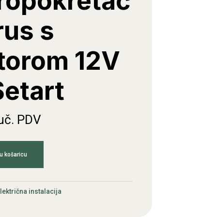
tropokretač
rus s
torom 12V
etart
juč. PDV
u košaricu
lektrična instalacija