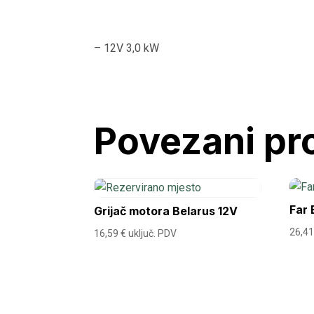
– 12V 3,0 kW
Povezani pr
Far 
Grijač motora Belarus 12V
26,4
16,59
€
uključ. PDV