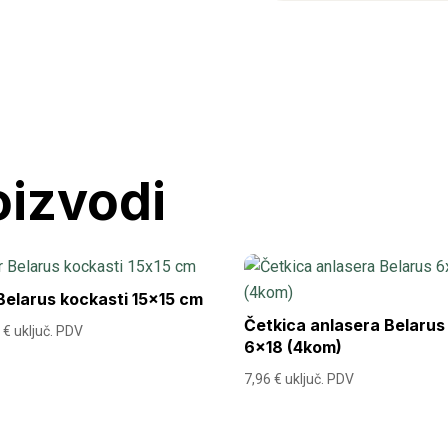
3kW
Setart
količina
oizvodi
Belarus kockasti 15×15 cm
Četkica anlasera Belarus
1
€
uključ. PDV
6×18 (4kom)
7,96
€
uključ. PDV