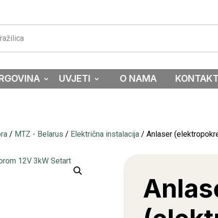
RGOVINA
UVJETI
O NAMA
KONTAK
ora
/
MTZ - Belarus
/
Električna instalacija
/ Anlaser (elektropokr
Anlas