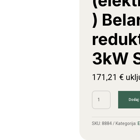
(elek
) Bela
reduk
3kW S
171,21
€
ukl
Anlaser
Dodaj 
(elektropokretač)
Belarus
s
SKU:
8884
Kategorija:
E
reduktorom
12V