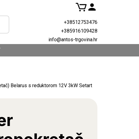
+38512753476
+385916109428
info@antos-trgovina.hr
T
etač) Belarus s reduktorom 12V 3kW Setart
er