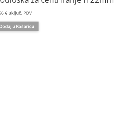
66
€
uključ. PDV
Dodaj u Košaricu