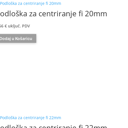
odloška za centriranje fi 20mm
66
€
uključ. PDV
Dodaj u Košaricu
odloška za centriranje fi 22mm