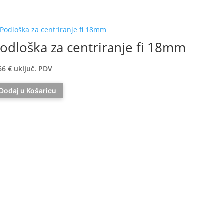
odloška za centriranje fi 18mm
66
€
uključ. PDV
Dodaj u Košaricu