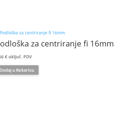
odloška za centriranje fi 16mm
66
€
uključ. PDV
Dodaj u Košaricu