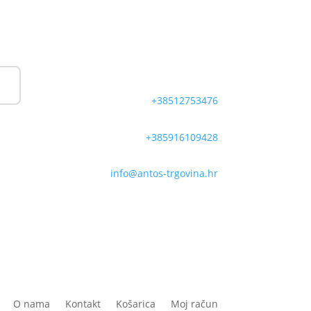
+38512753476
+385916109428
info@antos-trgovina.hr
O nama
Kontakt
Košarica
Moj račun