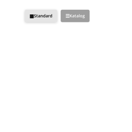
▦
☰
Standard
Katalog