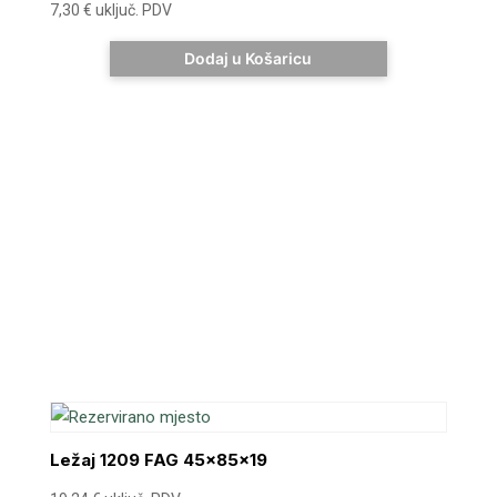
7,30
€
uključ. PDV
Dodaj u Košaricu
Ležaj 1209 FAG 45x85x19