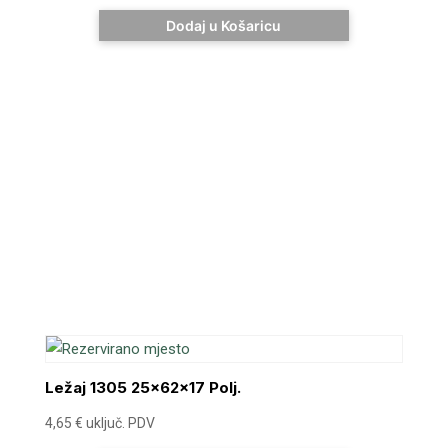
Dodaj u Košaricu
Ležaj 1305 25x62x17 Polj.
4,65
€
uključ. PDV