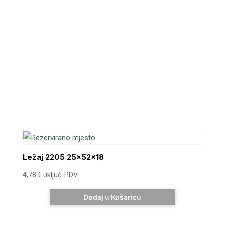
Ležaj 2205 25x52x18
4,78
€
uključ. PDV
Dodaj u Košaricu