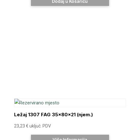
Dodaj u Košaricu
Ležaj 1307 FAG 35x80x21 (njem.)
23,23
€
uključ. PDV
Više Informacija