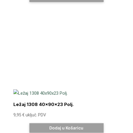
Ležaj 1308 40x90x23 Polj.
9,95
€
uključ. PDV
Dodaj u Košaricu