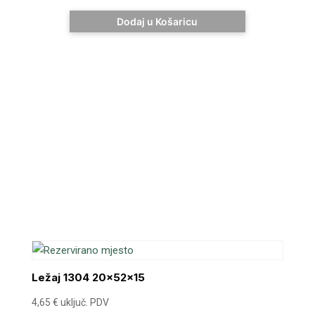
Dodaj u Košaricu
Ležaj 1304 20x52x15
4,65
€
uključ. PDV