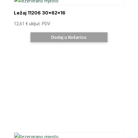
Ležaj 11206 30x62x16
12,61
€
uključ. PDV
Dodaj u Košaricu