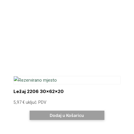
Ležaj 2206 30x62x20
5,97
€
uključ. PDV
Dodaj u Košaricu