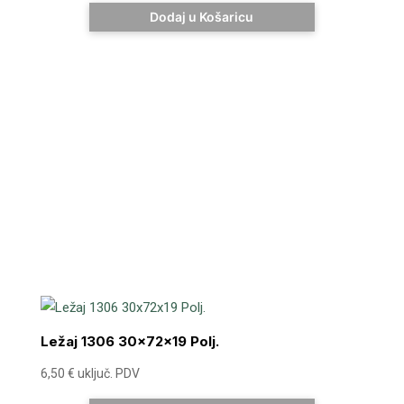
Dodaj u Košaricu
Ležaj 1306 30x72x19 Polj.
6,50
€
uključ. PDV