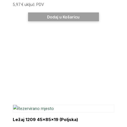
5,97
€
uključ. PDV
Dodaj u Košaricu
Ležaj 1209 45x85x19 (Poljska)