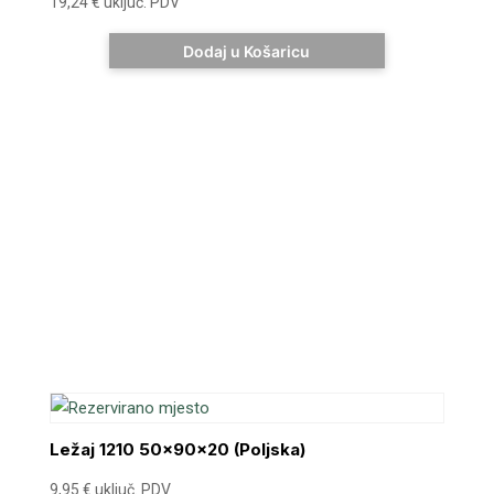
19,24
€
uključ. PDV
Dodaj u Košaricu
Ležaj 1210 50x90x20 (Poljska)
9,95
€
uključ. PDV