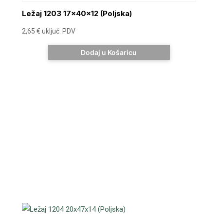
Ležaj 1203 17x40x12 (Poljska)
2,65
€
uključ. PDV
Dodaj u Košaricu