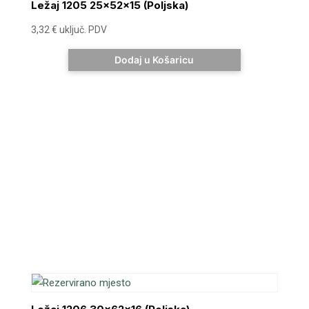
Ležaj 1205 25x52x15 (Poljska)
3,32
€
uključ. PDV
Dodaj u Košaricu