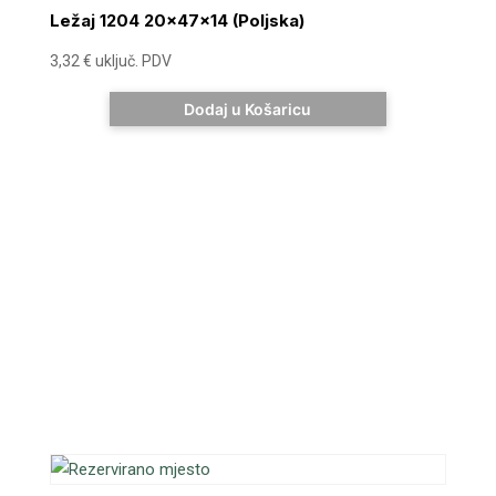
Ležaj 1204 20x47x14 (Poljska)
3,32
€
uključ. PDV
Dodaj u Košaricu