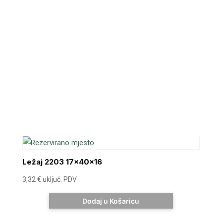
Ležaj 2203 17x40x16
3,32
€
uključ. PDV
Dodaj u Košaricu