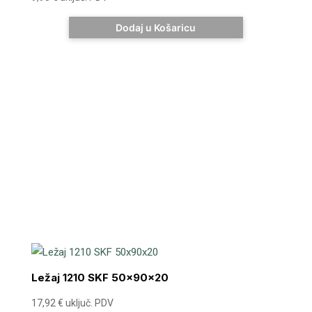
Dodaj u Košaricu
Ležaj 1210 SKF 50x90x20
17,92
€
uključ. PDV