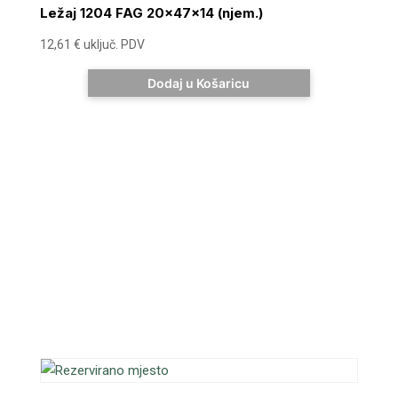
Ležaj 1204 FAG 20x47x14 (njem.)
12,61
€
uključ. PDV
Dodaj u Košaricu