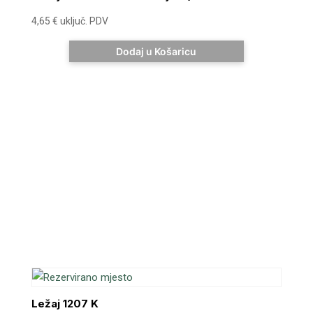
4,65
€
uključ. PDV
Dodaj u Košaricu
Ležaj 1207 K