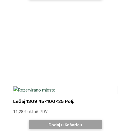
Ležaj 1309 45x100x25 Polj.
11,28
€
uključ. PDV
Dodaj u Košaricu