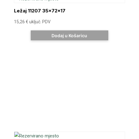
Ležaj 11207 35x72x17
15,26
€
uključ. PDV
Dodaj u Košaricu