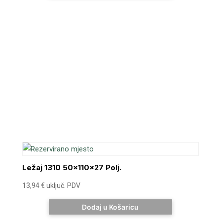
Ležaj 1310 50x110x27 Polj.
13,94
€
uključ. PDV
Dodaj u Košaricu