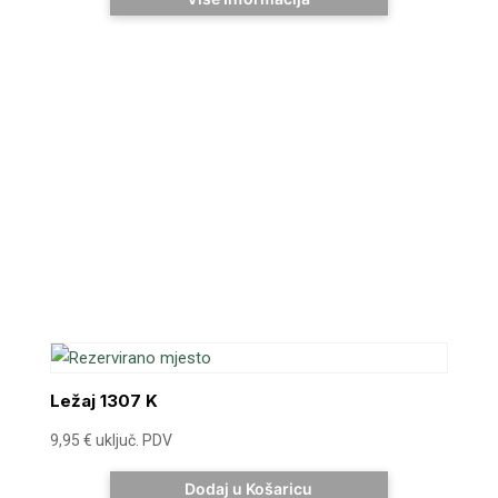
Ležaj 1307 K
9,95
€
uključ. PDV
Dodaj u Košaricu