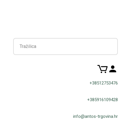
Filter
+38512753476
+385916109428
info@antos-trgovina.hr