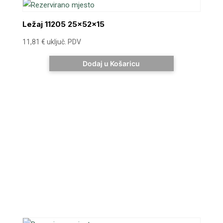
Ležaj 11205 25x52x15
11,81
€
uključ. PDV
Dodaj u Košaricu