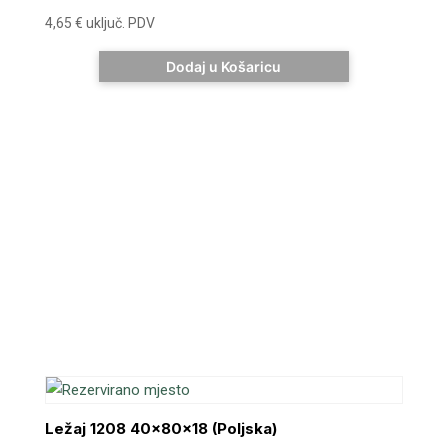
4,65
€
uključ. PDV
Dodaj u Košaricu
Ležaj 1208 40x80x18 (Poljska)