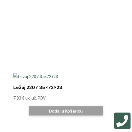
Ležaj 2207 35x72x23
7,83
€
uključ. PDV
Dodaj u Košaricu
