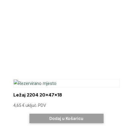
Ležaj 2204 20x47x18
4,65
€
uključ. PDV
Dodaj u Košaricu