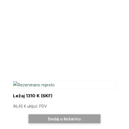
Ležaj 1310 K (SKF)
46,45
€
uključ. PDV
Dodaj u Košaricu