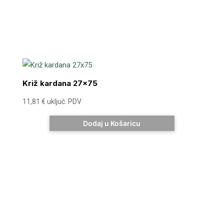
Križ kardana 27×75
11,81
€
uključ. PDV
Dodaj u Košaricu