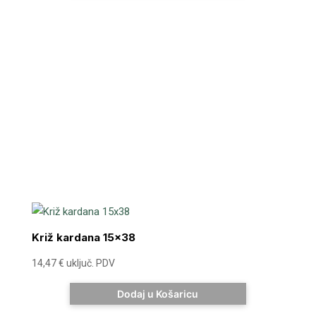
Križ kardana 15×38
14,47
€
uključ. PDV
Dodaj u Košaricu