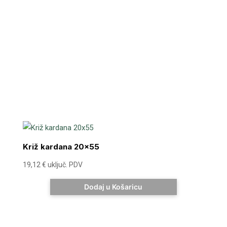
Križ kardana 20×55
19,12
€
uključ. PDV
Dodaj u Košaricu