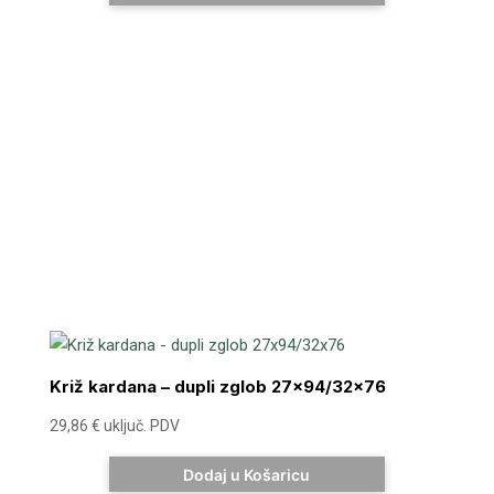
Križ kardana – dupli zglob 27×94/32×76
29,86
€
uključ. PDV
Dodaj u Košaricu