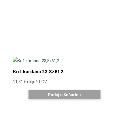
Križ kardana 23,8×61,2
11,81
€
uključ. PDV
Dodaj u Košaricu