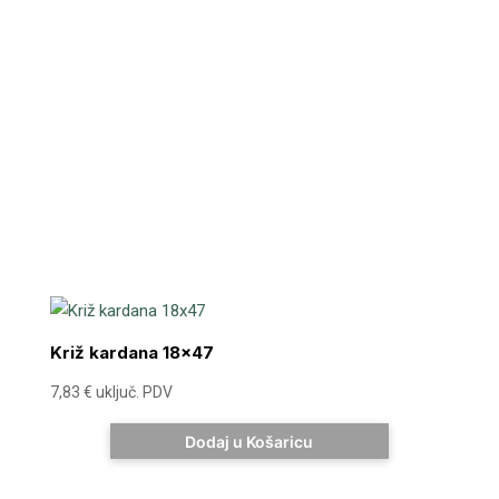
Križ kardana 18×47
7,83
€
uključ. PDV
Dodaj u Košaricu