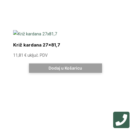
Križ kardana 27×81,7
11,81
€
uključ. PDV
Dodaj u Košaricu
