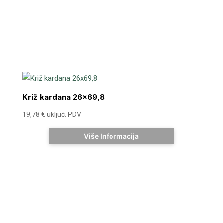
Križ kardana 26×69,8
19,78
€
uključ. PDV
Više Informacija