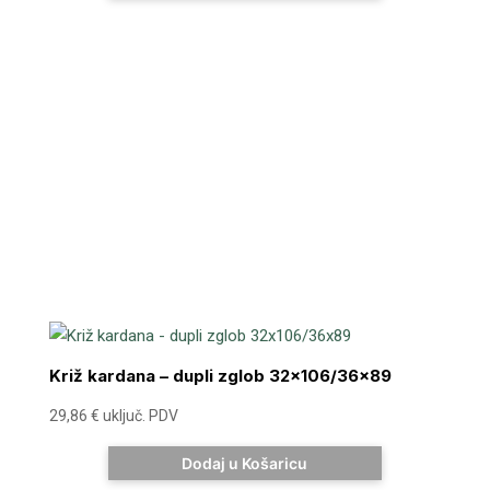
Križ kardana – dupli zglob 32×106/36×89
29,86
€
uključ. PDV
Dodaj u Košaricu