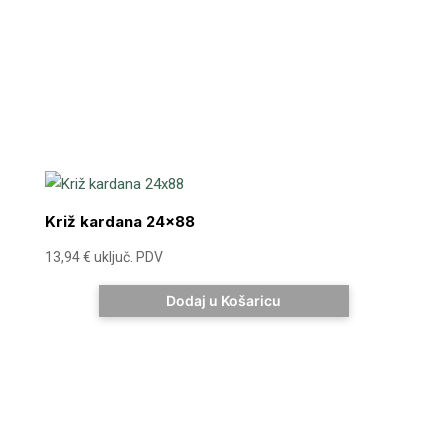
Križ kardana 24×88
13,94
€
uključ. PDV
Dodaj u Košaricu