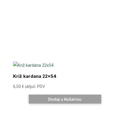
Križ kardana 22×54
6,50
€
uključ. PDV
Dodaj u Košaricu