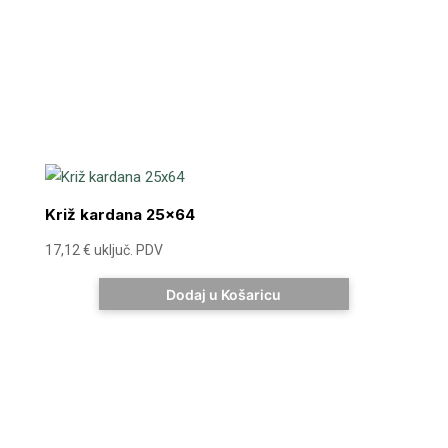
Križ kardana 25×64
17,12
€
uključ. PDV
Dodaj u Košaricu