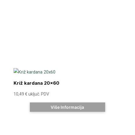
Križ kardana 20×60
10,49
€
uključ. PDV
Više Informacija