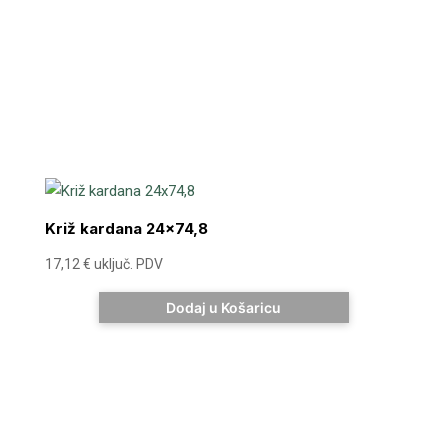
Križ kardana 24×74,8
17,12
€
uključ. PDV
Dodaj u Košaricu