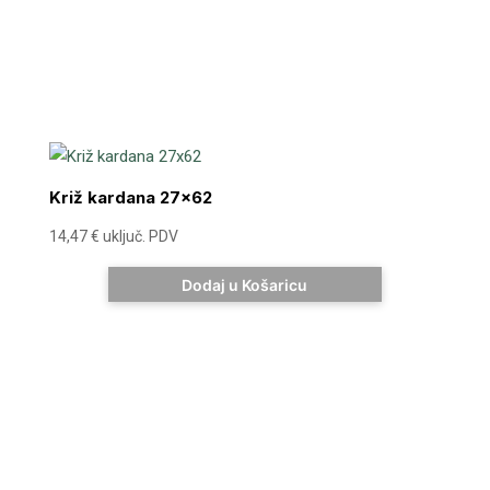
Križ kardana 27×62
14,47
€
uključ. PDV
Dodaj u Košaricu