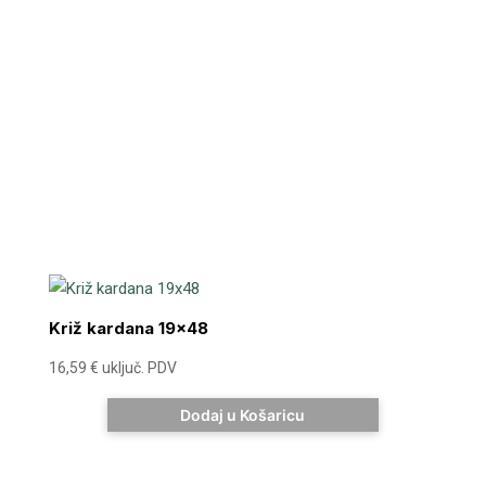
Križ kardana 19×48
16,59
€
uključ. PDV
Dodaj u Košaricu