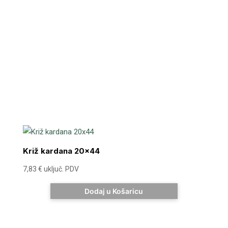
Križ kardana 20×44
7,83
€
uključ. PDV
Dodaj u Košaricu