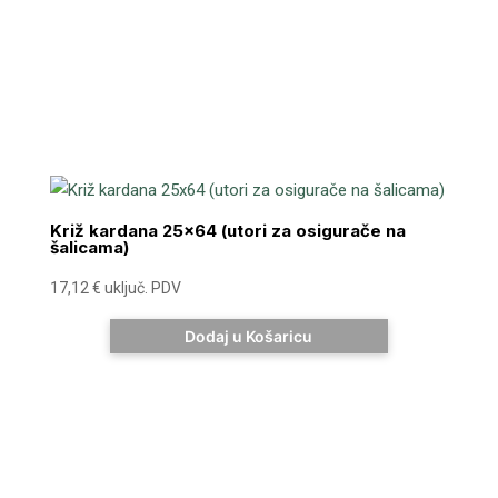
Križ kardana 25×64 (utori za osigurače na
šalicama)
17,12
€
uključ. PDV
Dodaj u Košaricu