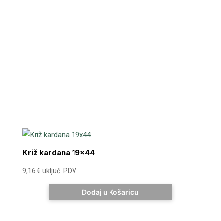
Križ kardana 19×44
9,16
€
uključ. PDV
Dodaj u Košaricu