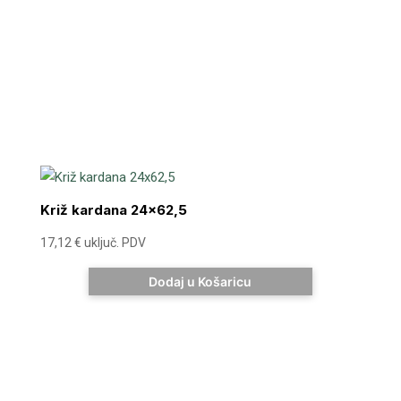
Križ kardana 24×62,5
17,12
€
uključ. PDV
Dodaj u Košaricu