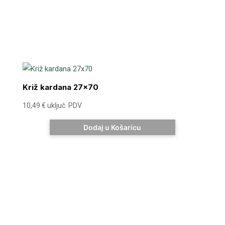
Križ kardana 27×70
10,49
€
uključ. PDV
Dodaj u Košaricu