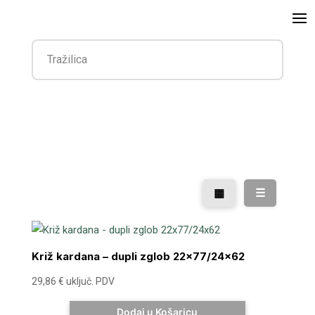
▦
☰
Križ kardana – dupli zglob 22×77/24×62
29,86
€
uključ. PDV
Dodaj u Košaricu