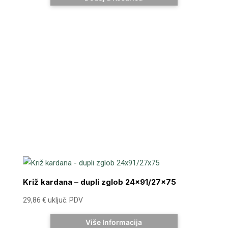
Križ kardana – dupli zglob 24×91/27×75
29,86
€
uključ. PDV
Više Informacija