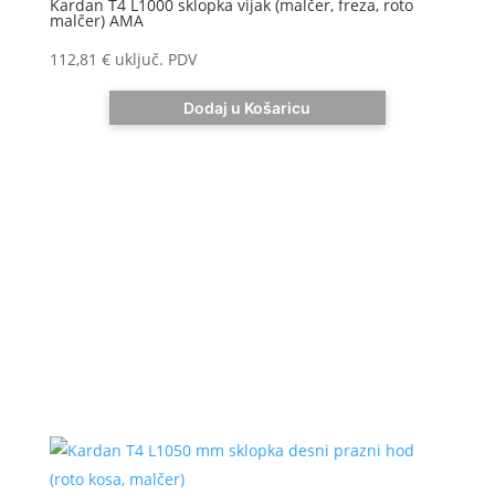
Kardan T4 L1000 sklopka vijak (malčer, freza, roto
malčer) AMA
112,81
€
uključ. PDV
Dodaj u Košaricu