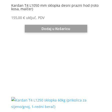
Kardan T4 L1050 mm sklopka desni prazni hod (roto
kosa, malčer)
155,00
€
uključ. PDV
Dodaj u Košaricu