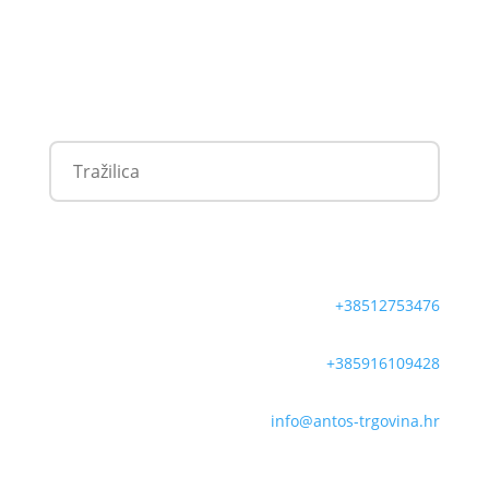
+38512753476
+385916109428
info@antos-trgovina.hr