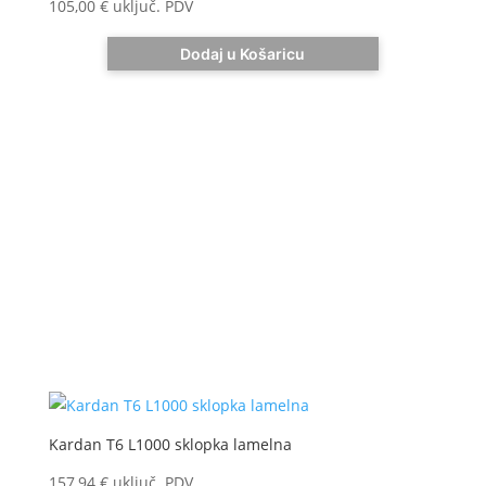
105,00
€
uključ. PDV
Dodaj u Košaricu
Kardan T6 L1000 sklopka lamelna
157,94
€
uključ. PDV