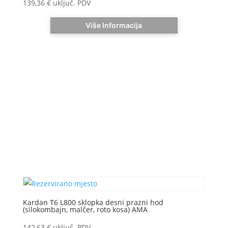
139,36
€
uključ. PDV
Više Informacija
Kardan T6 L800 sklopka desni prazni hod
(silokombajn, malčer, roto kosa) AMA
142,63
€
uključ. PDV