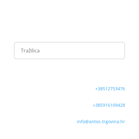
+38512753476
+385916109428
info@antos-trgovina.hr