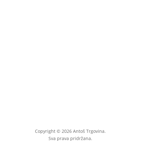
Osigurač s okruglom
oprugom za cijev fi 8mm
0,80
€
uključ. PDV
Copyright © 2026 Antoš Trgovina.
Sva prava pridržana.