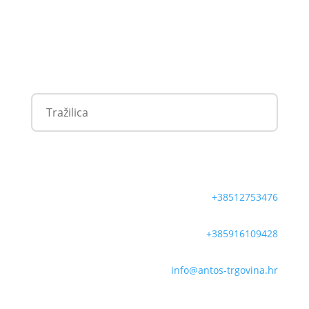
+38512753476
+385916109428
info@antos-trgovina.hr