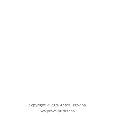
Zupčanik diferencijala T25
veći
19,00
€
uključ. PDV
Copyright © 2026 Antoš Trgovina.
Sva prava pridržana.