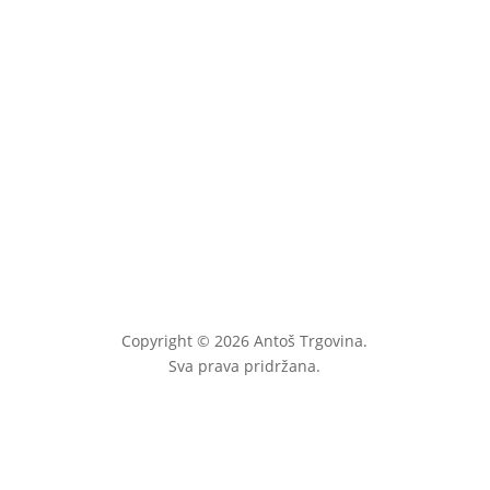
Belarus
3,00
€
uključ. PDV
Copyright © 2026 Antoš Trgovina.
Sva prava pridržana.